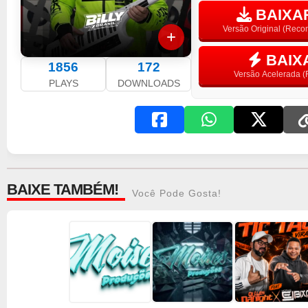
BAIXAR
Versão Original (Rec
BAIX
1856
172
Versão Acelerada (F
PLAYS
DOWNLOADS
BAIXE TAMBÉM!
Você Pode Gosta!