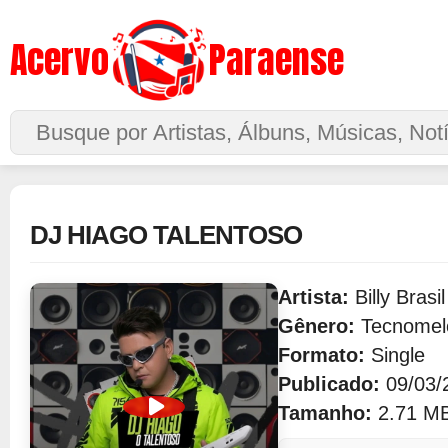
Acervo
Paraense
Buscar no Site
DJ HIAGO TALENTOSO
Artista:
Billy Brasil
Gênero:
Tecnomel
Formato:
Single
Publicado:
09/03/
Tamanho:
2.71 M