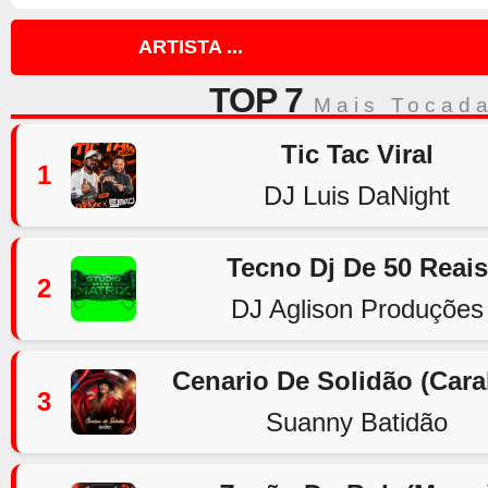
ARTISTA ...
TOP 7
Mais Tocad
Tic Tac Viral
1
DJ Luis DaNight
Tecno Dj De 50 Reais
2
DJ Aglison Produções
Cenario De Solidão (Car
3
Suanny Batidão