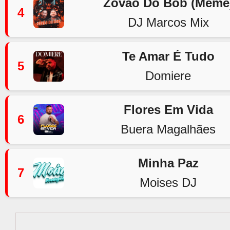
Zovão Do Bob (Meme
4
DJ Marcos Mix
Te Amar É Tudo
5
Domiere
Flores Em Vida
6
Buera Magalhães
Minha Paz
7
Moises DJ