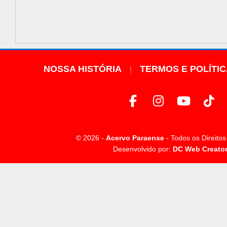
NOSSA HISTÓRIA
TERMOS E POLÍTI
© 2026 -
Acervo Paraense
- Todos os Direito
Desenvolvido por:
DC Web Creato