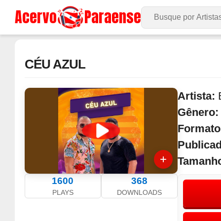
Acervo
Paraense
Buscar no Site
CÉU AZUL
Artista:
Gênero
Formato
Publica
Tamanh
1600
368
PLAYS
DOWNLOADS