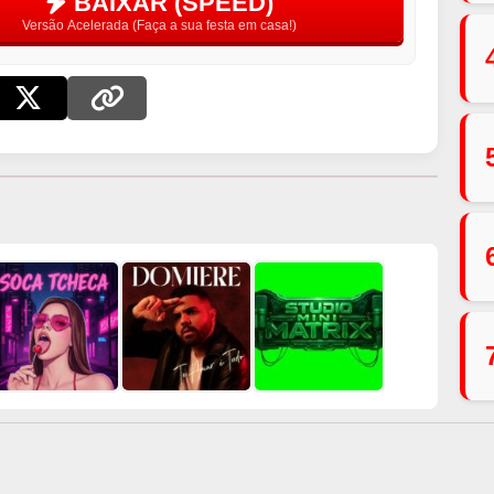
BAIXAR (SPEED)
Versão Acelerada (Faça a sua festa em casa!)