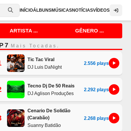
INÍCIO
ÁLBUNS
MÚSICAS
NOTÍCIAS
VÍDEOS
ARTISTA ...
GÊNERO ...
P 7
Mais Tocadas.
Tic Tac Viral
1
2.556 plays
DJ Luis DaNight
Tecno Dj De 50 Reais
2
2.292 plays
DJ Aglison Produções
Cenario De Solidão
3
(Carabão)
2.268 plays
Suanny Batidão