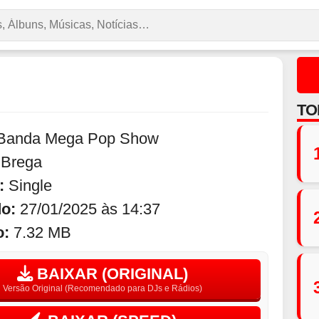
TO
Banda Mega Pop Show
:
Brega
:
Single
do:
27/01/2025 às 14:37
o:
7.32 MB
BAIXAR (ORIGINAL)
Versão Original (Recomendado para DJs e Rádios)