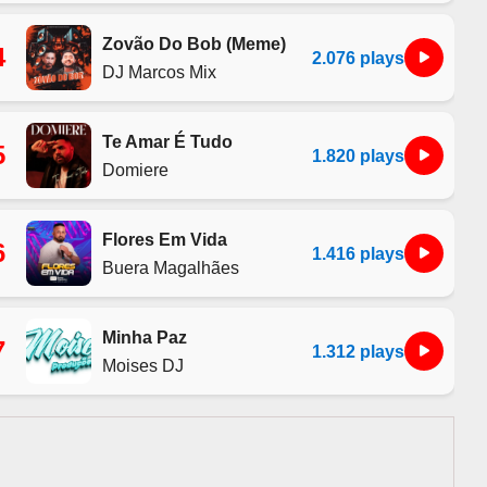
Zovão Do Bob (Meme)
4
2.076 plays
DJ Marcos Mix
Te Amar É Tudo
5
1.820 plays
Domiere
Flores Em Vida
6
1.416 plays
Buera Magalhães
Minha Paz
7
1.312 plays
Moises DJ