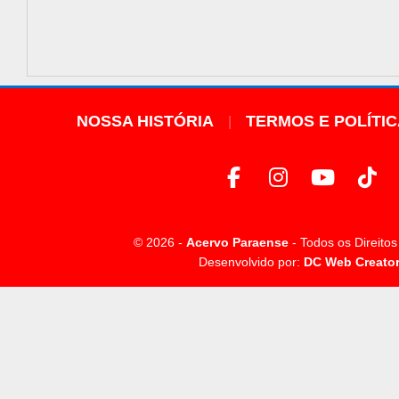
NOSSA HISTÓRIA
TERMOS E POLÍTI
© 2026 -
Acervo Paraense
- Todos os Direito
Desenvolvido por:
DC Web Creato