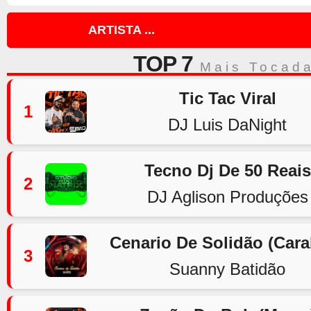
ARTISTA ...
TOP 7
Mais Tocad
Tic Tac Viral
1
DJ Luis DaNight
Tecno Dj De 50 Reais
2
DJ Aglison Produções
Cenario De Solidão (Car
3
Suanny Batidão