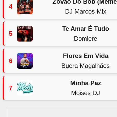
Zovão Do Bob (Meme
4
DJ Marcos Mix
Te Amar É Tudo
5
Domiere
Flores Em Vida
6
Buera Magalhães
Minha Paz
7
Moises DJ