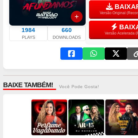
BAIXAR
Versão Original (Rec
BAIX
1984
660
Versão Acelerada (F
PLAYS
DOWNLOADS
BAIXE TAMBÉM!
Você Pode Gosta!