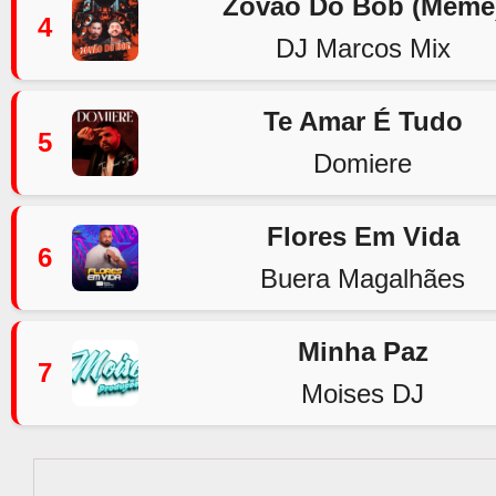
Zovão Do Bob (Meme
4
DJ Marcos Mix
Te Amar É Tudo
5
Domiere
Flores Em Vida
6
Buera Magalhães
Minha Paz
7
Moises DJ