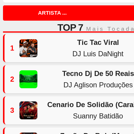
ARTISTA ...
TOP 7
Mais Tocad
Tic Tac Viral
1
DJ Luis DaNight
Tecno Dj De 50 Reais
2
DJ Aglison Produções
Cenario De Solidão (Car
3
Suanny Batidão