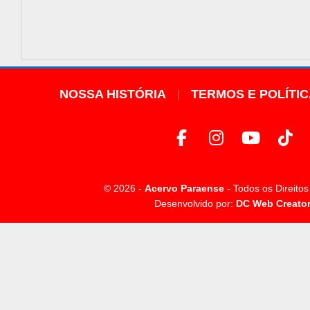
NOSSA HISTÓRIA
TERMOS E POLÍTI
© 2026 -
Acervo Paraense
- Todos os Direito
Desenvolvido por:
DC Web Creato