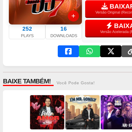
BAIXAR
Versão Original (Rec
BAIX
252
16
Versão Acelerada (F
PLAYS
DOWNLOADS
BAIXE TAMBÉM!
Você Pode Gosta!