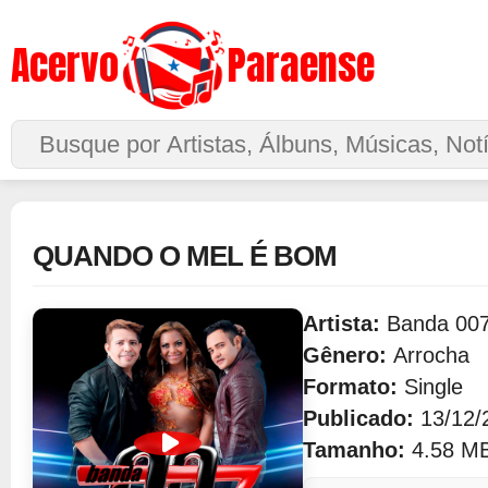
Acervo
Paraense
Buscar no Site
QUANDO O MEL É BOM
Artista:
Banda 00
Gênero:
Arrocha
Formato:
Single
Publicado:
13/12/
Tamanho:
4.58 M