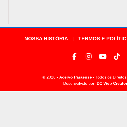
NOSSA HISTÓRIA
TERMOS E POLÍTI
© 2026 -
Acervo Paraense
- Todos os Direito
Desenvolvido por:
DC Web Creato