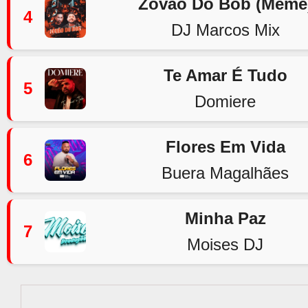
Zovão Do Bob (Meme
4
DJ Marcos Mix
Te Amar É Tudo
5
Domiere
Flores Em Vida
6
Buera Magalhães
Minha Paz
7
Moises DJ