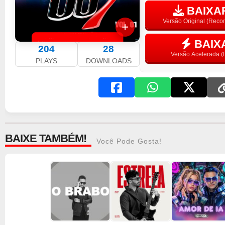
BAIXAR
Versão Original (Rec
BAIX
204
28
Versão Acelerada (F
PLAYS
DOWNLOADS
BAIXE TAMBÉM!
Você Pode Gosta!