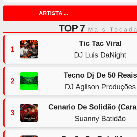
ARTISTA ...
TOP 7
Mais Tocad
Tic Tac Viral
1
DJ Luis DaNight
Tecno Dj De 50 Reais
2
DJ Aglison Produções
Cenario De Solidão (Car
3
Suanny Batidão