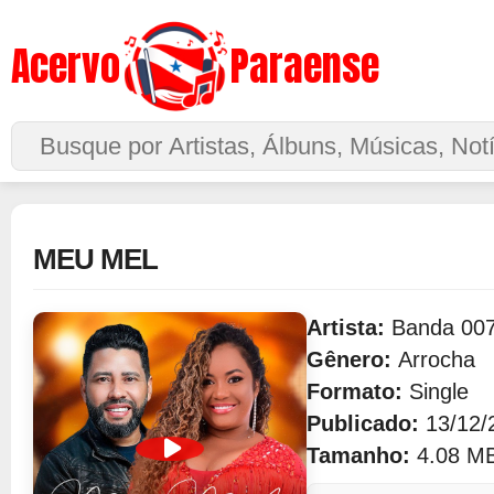
Acervo
Paraense
Buscar no Site
MEU MEL
Artista:
Banda 00
Gênero:
Arrocha
Formato:
Single
Publicado:
13/12/
Tamanho:
4.08 M