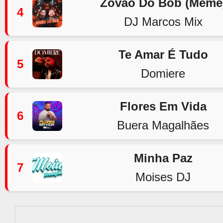
Zovão Do Bob (Meme
4
DJ Marcos Mix
Te Amar É Tudo
5
Domiere
Flores Em Vida
6
Buera Magalhães
Minha Paz
7
Moises DJ