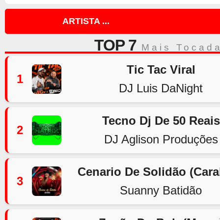
ARTISTA ...
TOP 7
Mais Tocad
Tic Tac Viral
1
DJ Luis DaNight
Tecno Dj De 50 Reais
2
DJ Aglison Produções
Cenario De Solidão (Car
3
Suanny Batidão