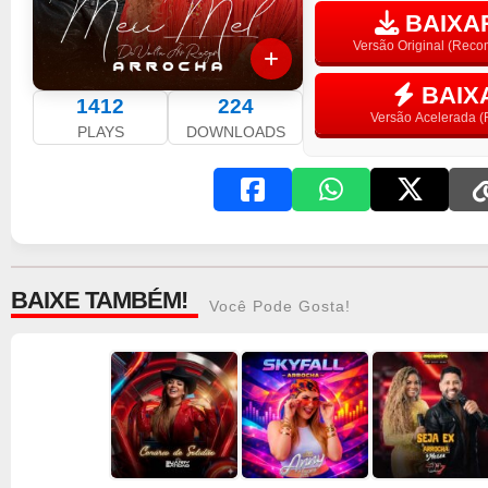
BAIXAR
Versão Original (Rec
BAIX
1412
224
Versão Acelerada (F
PLAYS
DOWNLOADS
BAIXE TAMBÉM!
Você Pode Gosta!