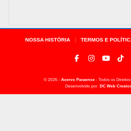
NOSSA HISTÓRIA
TERMOS E POLÍTI
© 2026 -
Acervo Paraense
- Todos os Direito
Desenvolvido por:
DC Web Creato