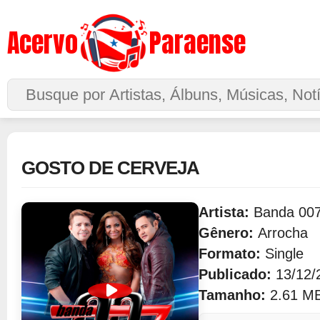
Acervo
Paraense
Buscar no Site
GOSTO DE CERVEJA
Artista:
Banda 00
Gênero:
Arrocha
Formato:
Single
Publicado:
13/12/
Tamanho:
2.61 M