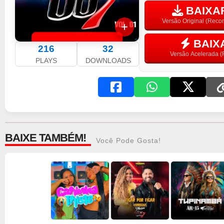
BAIXAR
Versão Original (Rec
BAIX
216
32
Versão Acelerada (F
PLAYS
DOWNLOADS
BAIXE TAMBÉM!
Você Pode Gosta!