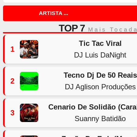
ARTISTA ...
TOP 7
Mais Tocad
Tic Tac Viral
1
DJ Luis DaNight
Tecno Dj De 50 Reais
2
DJ Aglison Produções
Cenario De Solidão (Car
3
Suanny Batidão