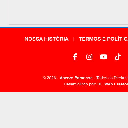
NOSSA HISTÓRIA
TERMOS E POLÍTI
© 2026 -
Acervo Paraense
- Todos os Direito
Desenvolvido por:
DC Web Creato