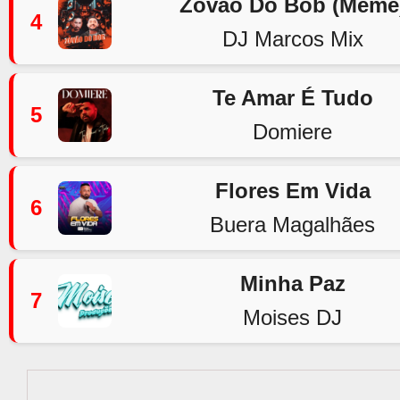
Zovão Do Bob (Meme
4
DJ Marcos Mix
Te Amar É Tudo
5
Domiere
Flores Em Vida
6
Buera Magalhães
Minha Paz
7
Moises DJ