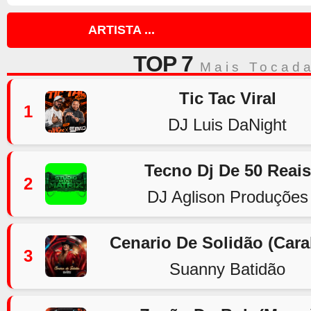
ARTISTA ...
TOP 7
Mais Tocad
Tic Tac Viral
1
DJ Luis DaNight
Tecno Dj De 50 Reais
2
DJ Aglison Produções
Cenario De Solidão (Car
3
Suanny Batidão