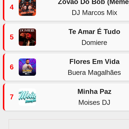
Zovão Do Bob (Meme
4
DJ Marcos Mix
Te Amar É Tudo
5
Domiere
Flores Em Vida
6
Buera Magalhães
Minha Paz
7
Moises DJ