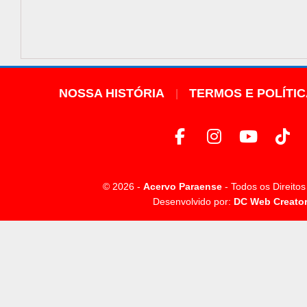
NOSSA HISTÓRIA
TERMOS E POLÍTI
© 2026 -
Acervo Paraense
- Todos os Direito
Desenvolvido por:
DC Web Creato