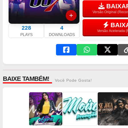
BAIXAR
Versão Original (Rec
BAIX
228
4
Versão Acelerada (F
PLAYS
DOWNLOADS
BAIXE TAMBÉM!
Você Pode Gosta!