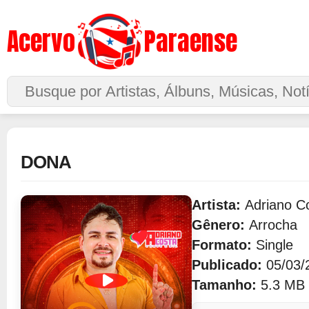
Acervo
Paraense
Buscar no Site
DONA
Artista:
Adriano C
Gênero:
Arrocha
Formato:
Single
Publicado:
05/03/
Tamanho:
5.3 MB