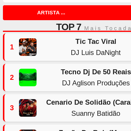
ARTISTA ...
TOP 7
Mais Tocad
Tic Tac Viral
1
DJ Luis DaNight
Tecno Dj De 50 Reais
2
DJ Aglison Produções
Cenario De Solidão (Car
3
Suanny Batidão