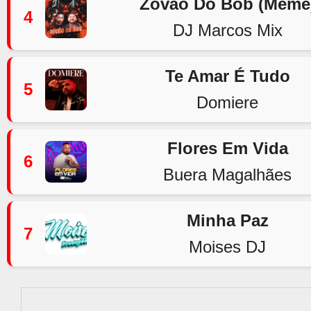
Zovão Do Bob (Meme
4
DJ Marcos Mix
Te Amar É Tudo
5
Domiere
Flores Em Vida
6
Buera Magalhães
Minha Paz
7
Moises DJ