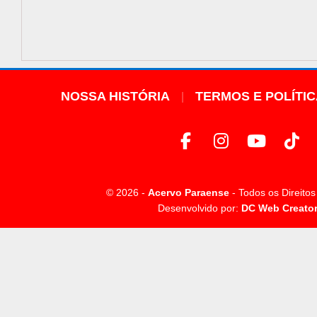
NOSSA HISTÓRIA
TERMOS E POLÍTI
© 2026 -
Acervo Paraense
- Todos os Direito
Desenvolvido por:
DC Web Creato