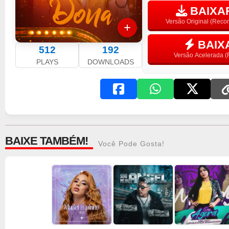
BAIXAR
Versão Original (Rec
BAIX
512
192
Versão Acelerada (F
PLAYS
DOWNLOADS
BAIXE TAMBÉM!
Você Pode Gosta!