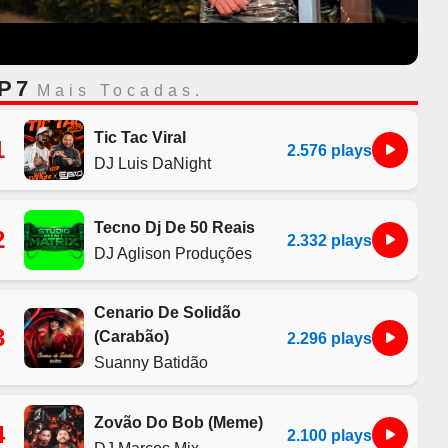
P 7
Mais Tocadas.
Tic Tac Viral
1
2.576 plays
DJ Luis DaNight
Tecno Dj De 50 Reais
2
2.332 plays
DJ Aglison Produções
Cenario De Solidão
3
(Carabão)
2.296 plays
Suanny Batidão
Zovão Do Bob (Meme)
4
2.100 plays
DJ Marcos Mix