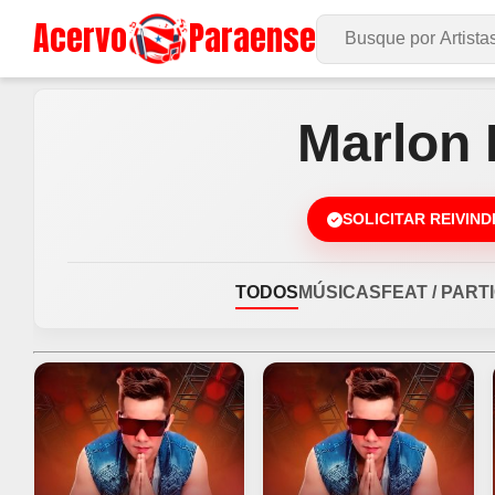
Acervo
Paraense
Buscar no Site
Marlon
SOLICITAR REIVIN
TODOS
MÚSICAS
FEAT / PART