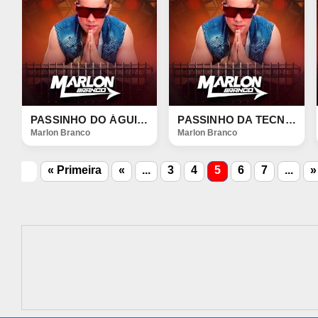
PASSINHO DO ÁGUIA DOURADA
PASSINHO DA TECNO BATIDÃO
Marlon Branco
Marlon Branco
« Primeira
«
...
3
4
5
6
7
...
»