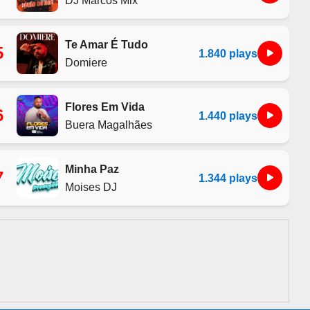
Te Amar É Tudo
5
1.840 plays
Domiere
Flores Em Vida
6
1.440 plays
Buera Magalhães
Minha Paz
7
1.344 plays
Moises DJ