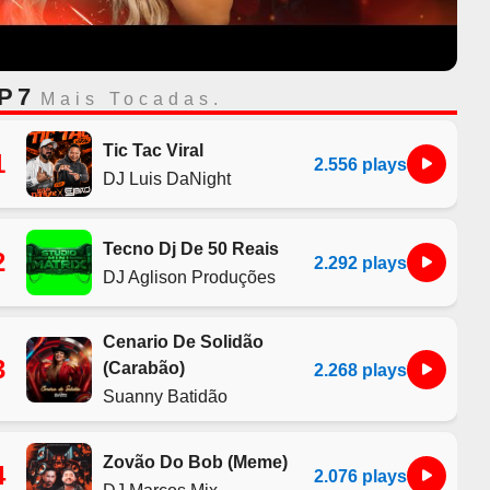
P 7
Mais Tocadas.
Tic Tac Viral
1
2.556 plays
DJ Luis DaNight
Tecno Dj De 50 Reais
2
2.292 plays
DJ Aglison Produções
Cenario De Solidão
3
(Carabão)
2.268 plays
Suanny Batidão
Zovão Do Bob (Meme)
4
2.076 plays
DJ Marcos Mix