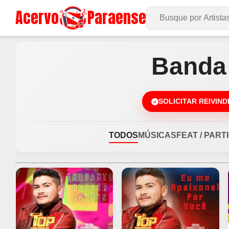
Acervo
Paraense
Buscar no Site
Banda
SOLICITAR REIVIN
TODOS
MÚSICAS
FEAT / PART