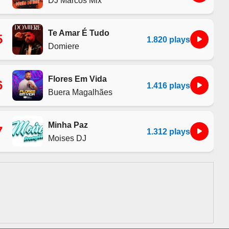
Te Amar É Tudo
5
1.820 plays
Domiere
Flores Em Vida
6
1.416 plays
Buera Magalhães
Minha Paz
7
1.312 plays
Moises DJ