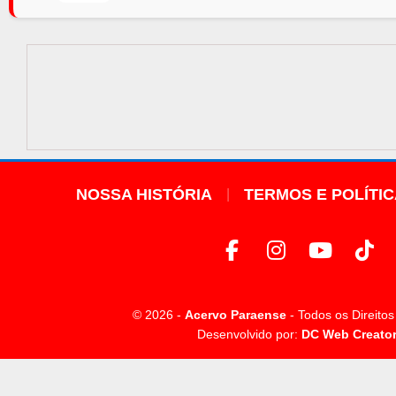
NOSSA HISTÓRIA
TERMOS E POLÍTI
© 2026 -
Acervo Paraense
- Todos os Direito
Desenvolvido por:
DC Web Creato