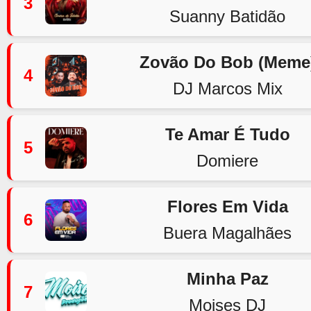
3
Suanny Batidão
Zovão Do Bob (Meme
4
DJ Marcos Mix
Te Amar É Tudo
5
Domiere
Flores Em Vida
6
Buera Magalhães
Minha Paz
7
Moises DJ