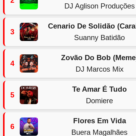
2
DJ Aglison Produções
Cenario De Solidão (Car
3
Suanny Batidão
Zovão Do Bob (Meme
4
DJ Marcos Mix
Te Amar É Tudo
5
Domiere
Flores Em Vida
6
Buera Magalhães