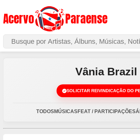
Acervo
Paraense
Buscar no Site
Vânia Brazil
SOLICITAR REIVINDICAÇÃO DO P
TODOS
MÚSICAS
FEAT / PARTICIPAÇÕES
Á