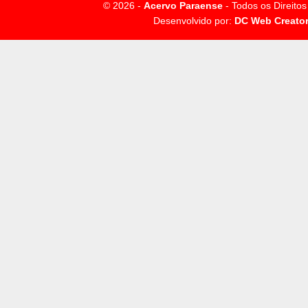
© 2026 -
Acervo Paraense
- Todos os Direito
Desenvolvido por:
DC Web Creato