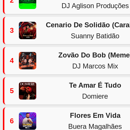
2
DJ Aglison Produções
Cenario De Solidão (Car
3
Suanny Batidão
Zovão Do Bob (Meme
4
DJ Marcos Mix
Te Amar É Tudo
5
Domiere
Flores Em Vida
6
Buera Magalhães