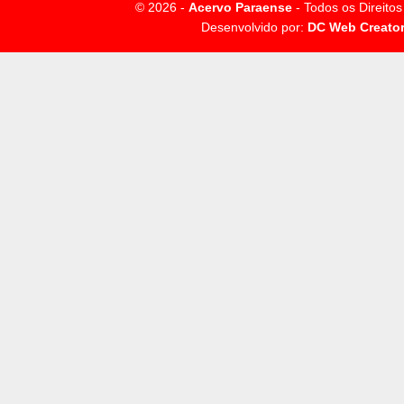
© 2026 -
Acervo Paraense
- Todos os Direito
Desenvolvido por:
DC Web Creato