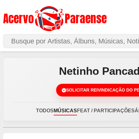
Acervo
Paraense
Buscar no Site
Netinho Panca
SOLICITAR REIVINDICAÇÃO DO P
TODOS
MÚSICAS
FEAT / PARTICIPAÇÕES
Á