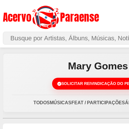
Acervo
Paraense
Buscar no Site
Mary Gomes
SOLICITAR REIVINDICAÇÃO DO P
TODOS
MÚSICAS
FEAT / PARTICIPAÇÕES
Á