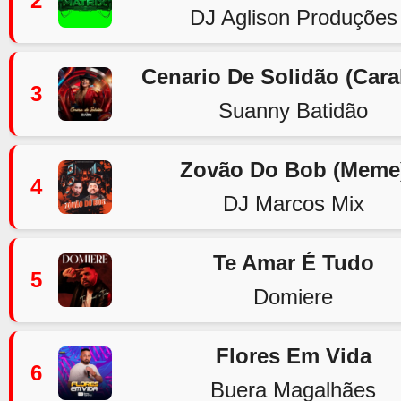
2
DJ Aglison Produções
Cenario De Solidão (Car
3
Suanny Batidão
Zovão Do Bob (Meme
4
DJ Marcos Mix
Te Amar É Tudo
5
Domiere
Flores Em Vida
6
Buera Magalhães