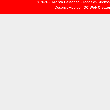
© 2026 -
Acervo Paraense
- Todos os Direito
Desenvolvido por:
DC Web Creato