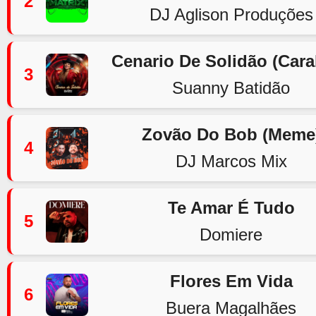
2
DJ Aglison Produções
Cenario De Solidão (Car
3
Suanny Batidão
Zovão Do Bob (Meme
4
DJ Marcos Mix
Te Amar É Tudo
5
Domiere
Flores Em Vida
6
Buera Magalhães