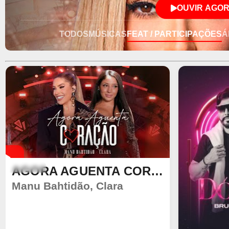
consolidou-se no Tecno Melody e 
OUVIR AGO
carreira solo e apostar na sua carr
uma fase no sertanejo, retornou à
TODOS
MÚSICAS
FEAT / PARTICIPAÇÕES
Á
projeção nacional em 2023 com o h
somando mais de 1 bilhão de stre
AGORA AGUENTA CORAÇÃO
VÍDEO
Manu Bahtidão
,
Clara