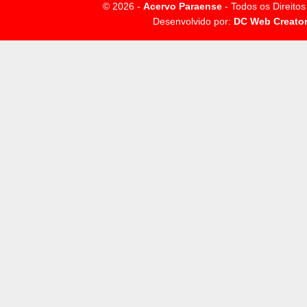
© 2026 -
Acervo Paraense
- Todos os Direito
Desenvolvido por:
DC Web Creato