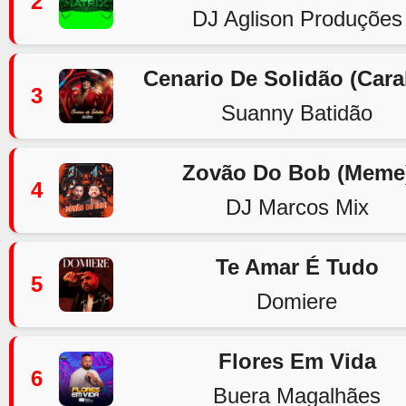
2
DJ Aglison Produções
Cenario De Solidão (Car
3
Suanny Batidão
Zovão Do Bob (Meme
4
DJ Marcos Mix
Te Amar É Tudo
5
Domiere
Flores Em Vida
6
Buera Magalhães