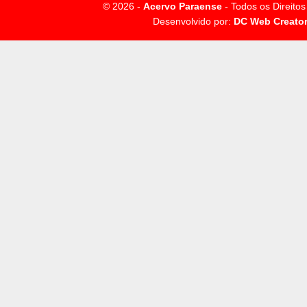
© 2026 -
Acervo Paraense
- Todos os Direito
Desenvolvido por:
DC Web Creato