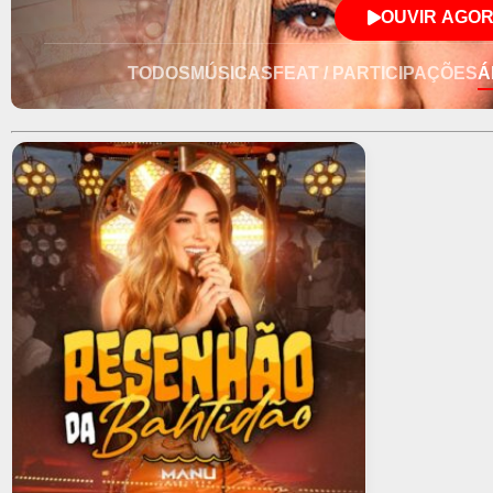
consolidou-se no Tecno Melody e 
OUVIR AGO
carreira solo e apostar na sua carr
uma fase no sertanejo, retornou à
TODOS
MÚSICAS
FEAT / PARTICIPAÇÕES
Á
projeção nacional em 2023 com o h
somando mais de 1 bilhão de stre