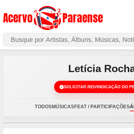
Acervo
Paraense
Buscar no Site
Letícia Roch
SOLICITAR REIVINDICAÇÃO DO P
TODOS
MÚSICAS
FEAT / PARTICIPAÇÕES
Á