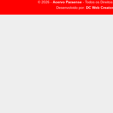
© 2026 -
Acervo Paraense
- Todos os Direito
Desenvolvido por:
DC Web Creato