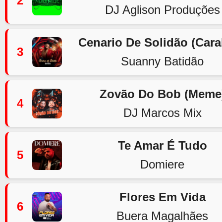
2
DJ Aglison Produções
Cenario De Solidão (Car
3
Suanny Batidão
Zovão Do Bob (Meme
4
DJ Marcos Mix
Te Amar É Tudo
5
Domiere
Flores Em Vida
6
Buera Magalhães