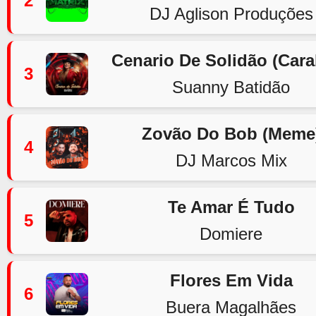
2
DJ Aglison Produções
Cenario De Solidão (Car
3
Suanny Batidão
Zovão Do Bob (Meme
4
DJ Marcos Mix
Te Amar É Tudo
5
Domiere
Flores Em Vida
6
Buera Magalhães