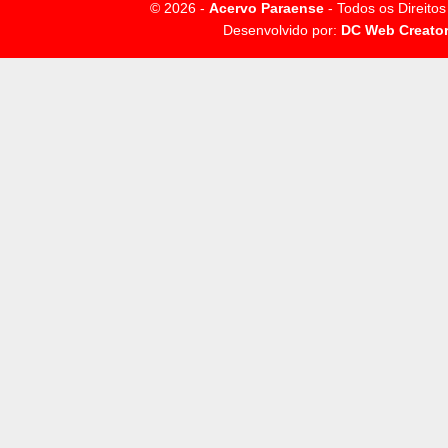
© 2026 -
Acervo Paraense
- Todos os Direito
Desenvolvido por:
DC Web Creato