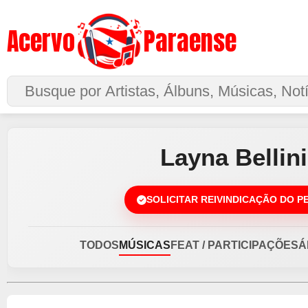
Acervo
Paraense
Buscar no Site
Layna Bellini
SOLICITAR REIVINDICAÇÃO DO P
TODOS
MÚSICAS
FEAT / PARTICIPAÇÕES
Á