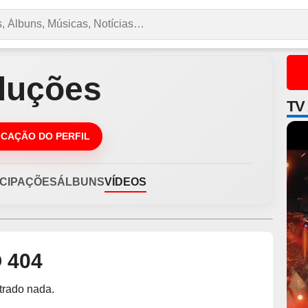
duções
TV
DICAÇÃO DO PERFIL
ICIPAÇÕES
ÁLBUNS
VÍDEOS
 404
trado nada.