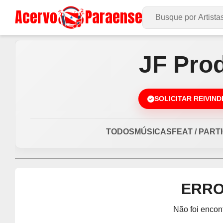
Acervo
Paraense
Buscar no Site
JF Pro
SOLICITAR REIVIN
TODOS
MÚSICAS
FEAT / PART
ERRO
Não foi encon