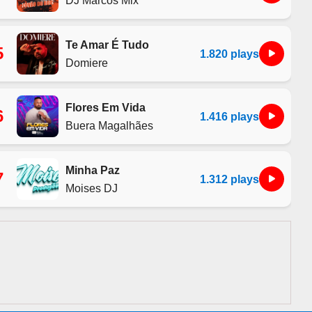
Te Amar É Tudo
5
1.820 plays
Domiere
Flores Em Vida
6
1.416 plays
Buera Magalhães
Minha Paz
7
1.312 plays
Moises DJ