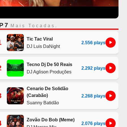
P 7
Mais Tocadas.
Tic Tac Viral
1
2.556 plays
DJ Luis DaNight
Tecno Dj De 50 Reais
2
2.292 plays
DJ Aglison Produções
Cenario De Solidão
3
(Carabão)
2.268 plays
Suanny Batidão
Zovão Do Bob (Meme)
4
2.076 plays
DJ Marcos Mix