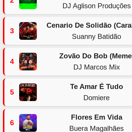
2
DJ Aglison Produções
Cenario De Solidão (Car
3
Suanny Batidão
Zovão Do Bob (Meme
4
DJ Marcos Mix
Te Amar É Tudo
5
Domiere
Flores Em Vida
6
Buera Magalhães