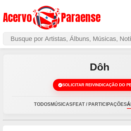
Acervo
Paraense
Buscar no Site
Dôh
SOLICITAR REIVINDICAÇÃO DO P
TODOS
MÚSICAS
FEAT / PARTICIPAÇÕES
Á