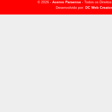
© 2026 -
Acervo Paraense
- Todos os Direito
Desenvolvido por:
DC Web Creato