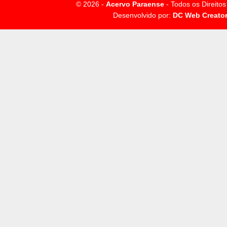
© 2026 -
Acervo Paraense
- Todos os Direito
Desenvolvido por:
DC Web Creato