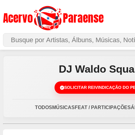
Acervo
Paraense
Buscar no Site
DJ Waldo Squa
SOLICITAR REIVINDICAÇÃO DO P
TODOS
MÚSICAS
FEAT / PARTICIPAÇÕES
Á