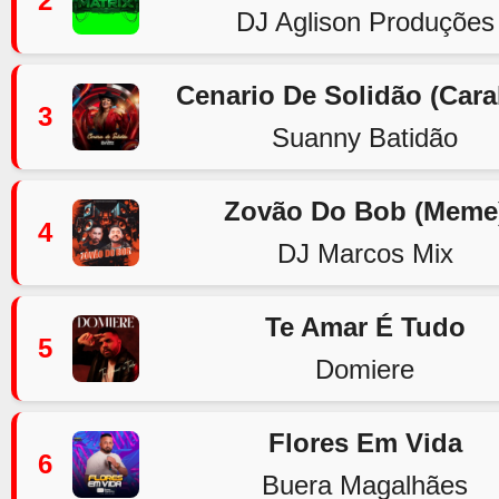
2
DJ Aglison Produções
Cenario De Solidão (Car
3
Suanny Batidão
Zovão Do Bob (Meme
4
DJ Marcos Mix
Te Amar É Tudo
5
Domiere
Flores Em Vida
6
Buera Magalhães