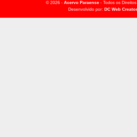
© 2026 -
Acervo Paraense
- Todos os Direito
Desenvolvido por:
DC Web Creato