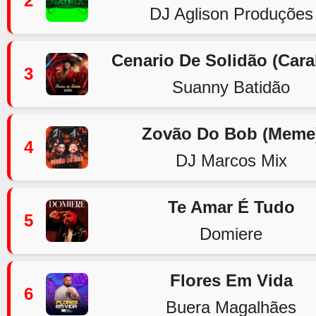
2
DJ Aglison Produções
Cenario De Solidão (Car
3
Suanny Batidão
Zovão Do Bob (Meme
4
DJ Marcos Mix
Te Amar É Tudo
5
Domiere
Flores Em Vida
6
Buera Magalhães