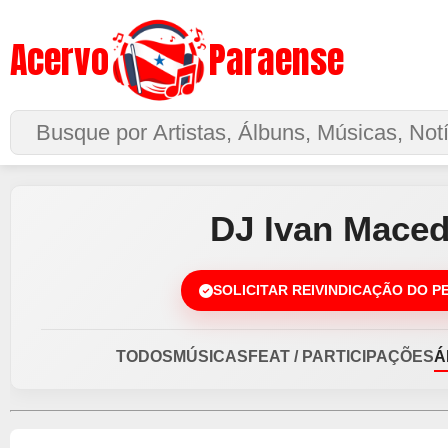
Acervo
Paraense
Buscar no Site
DJ Ivan Mace
SOLICITAR REIVINDICAÇÃO DO P
TODOS
MÚSICAS
FEAT / PARTICIPAÇÕES
Á