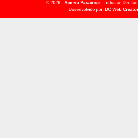
© 2026 -
Acervo Paraense
- Todos os Direito
Desenvolvido por:
DC Web Creato