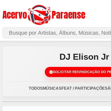
Acervo
Paraense
Buscar no Site
DJ Elison Jr
SOLICITAR REIVINDICAÇÃO DO P
TODOS
MÚSICAS
FEAT / PARTICIPAÇÕES
Á