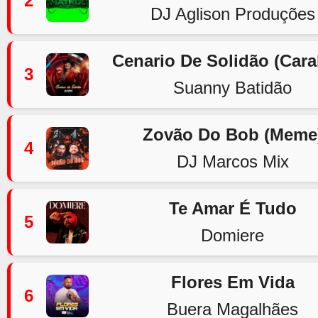
2
DJ Aglison Produções
Cenario De Solidão (Car
3
Suanny Batidão
Zovão Do Bob (Meme
4
DJ Marcos Mix
Te Amar É Tudo
5
Domiere
Flores Em Vida
6
Buera Magalhães