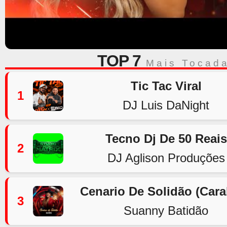
TOP 7
Mais Tocad
Tic Tac Viral
1
DJ Luis DaNight
Tecno Dj De 50 Reais
2
DJ Aglison Produções
Cenario De Solidão (Car
3
Suanny Batidão