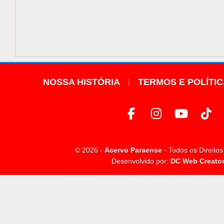
NOSSA HISTÓRIA
TERMOS E POLÍTI
© 2026 -
Acervo Paraense
- Todos os Direito
Desenvolvido por:
DC Web Creato