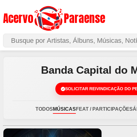
Acervo
Paraense
Buscar no Site
Banda Capital do 
SOLICITAR REIVINDICAÇÃO DO P
TODOS
MÚSICAS
FEAT / PARTICIPAÇÕES
Á