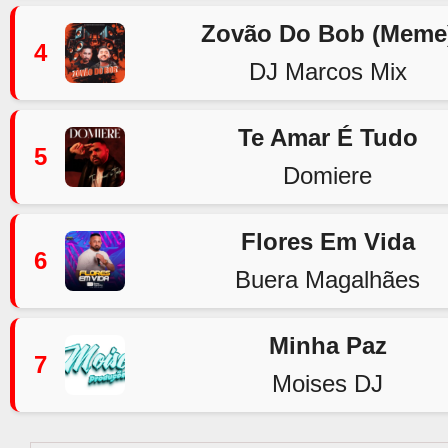
Zovão Do Bob (Meme
4
DJ Marcos Mix
Te Amar É Tudo
5
Domiere
Flores Em Vida
6
Buera Magalhães
Minha Paz
7
Moises DJ