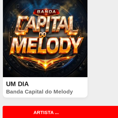
UM DIA
SINGLE
Banda Capital do Melody
2344
128
ARTISTA ...