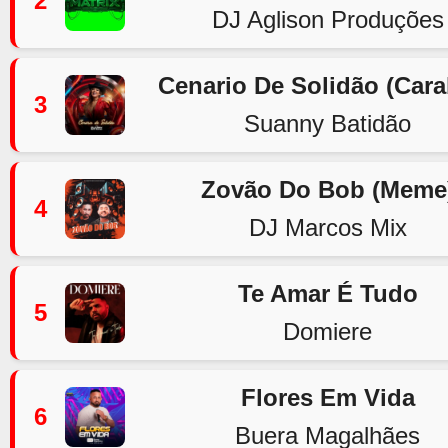
2
DJ Aglison Produções
Cenario De Solidão (Car
3
Suanny Batidão
Zovão Do Bob (Meme
4
DJ Marcos Mix
Te Amar É Tudo
5
Domiere
Flores Em Vida
6
Buera Magalhães