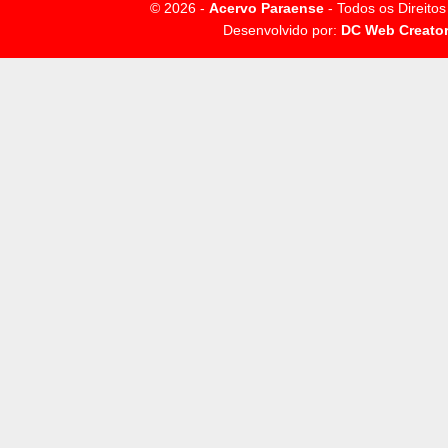
© 2026 -
Acervo Paraense
- Todos os Direito
Desenvolvido por:
DC Web Creato