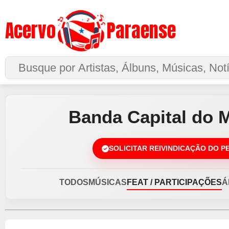
Acervo
Paraense
Buscar no Site
Banda Capital do 
SOLICITAR REIVINDICAÇÃO DO P
TODOS
MÚSICAS
FEAT / PARTICIPAÇÕES
Á