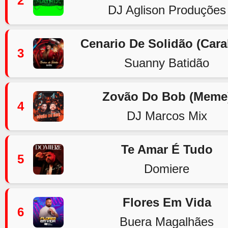
2
DJ Aglison Produções
Cenario De Solidão (Car
3
Suanny Batidão
Zovão Do Bob (Meme
4
DJ Marcos Mix
Te Amar É Tudo
5
Domiere
Flores Em Vida
6
Buera Magalhães