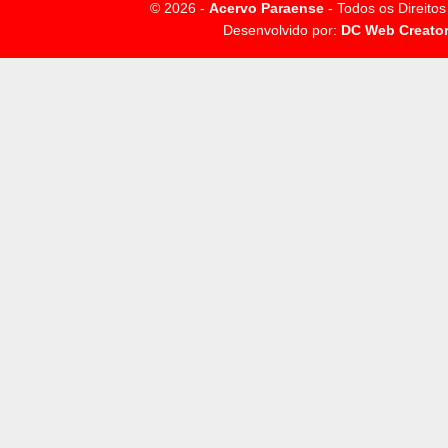
© 2026 -
Acervo Paraense
- Todos os Direito
Desenvolvido por:
DC Web Creato