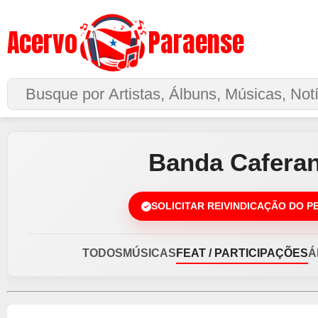
Acervo
Paraense
Buscar no Site
Banda Cafera
SOLICITAR REIVINDICAÇÃO DO P
TODOS
MÚSICAS
FEAT / PARTICIPAÇÕES
Á